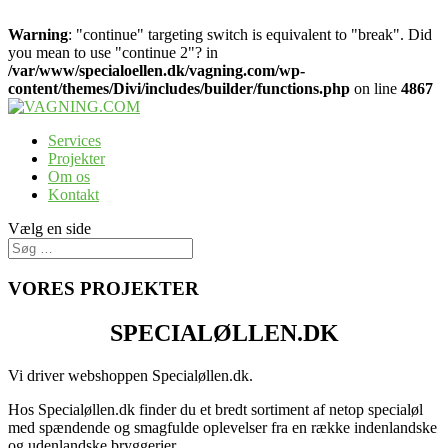
Warning
: "continue" targeting switch is equivalent to "break". Did
you mean to use "continue 2"? in
/var/www/specialoellen.dk/vagning.com/wp-
content/themes/Divi/includes/builder/functions.php
on line
4867
Services
Projekter
Om os
Kontakt
Vælg en side
VORES PROJEKTER
SPECIALØLLEN.DK
Vi driver webshoppen Specialøllen.dk.
Hos Specialøllen.dk finder du et bredt sortiment af netop specialøl
med spændende og smagfulde oplevelser fra en række indenlandske
og udenlandske bryggerier.