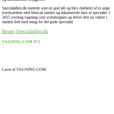
Specialøllen.dk startede som en god idé og blev etableret af to unge
iværksættere med blod på tanden og inkarnerede fans af specialøl. I
2015 overtog vagning.com webshoppen og driver den nu videre i
samme ånd med smag for det gode specialøl.
Besøg Specialøllen.dk
VAGNING.COM IVS
Asgård 50
9700 Brønderslev
CVR: 36494999
Lavet af VAGNING.COM